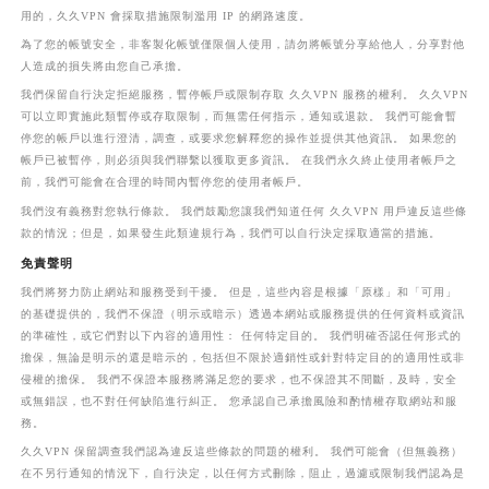
用的，久久VPN 會採取措施限制濫用 IP 的網路速度。
為了您的帳號安全，非客製化帳號僅限個人使用，請勿將帳號分享給他人，分享對他
人造成的損失將由您自己承擔。
我們保留自行決定拒絕服務，暫停帳戶或限制存取 久久VPN 服務的權利。 久久VPN
可以立即實施此類暫停或存取限制，而無需任何指示，通知或退款。 我們可能會暫
停您的帳戶以進行澄清，調查，或要求您解釋您的操作並提供其他資訊。 如果您的
帳戶已被暫停，則必須與我們聯繫以獲取更多資訊。 在我們永久終止使用者帳戶之
前，我們可能會在合理的時間內暫停您的使用者帳戶。
我們沒有義務對您執行條款。 我們鼓勵您讓我們知道任何 久久VPN 用戶違反這些條
款的情況；但是，如果發生此類違規行為，我們可以自行決定採取適當的措施。
免責聲明
我們將努力防止網站和服務受到干擾。 但是，這些內容是根據「原樣」和「可用」
的基礎提供的，我們不保證（明示或暗示）透過本網站或服務提供的任何資料或資訊
的準確性，或它們對以下內容的適用性： 任何特定目的。 我們明確否認任何形式的
擔保，無論是明示的還是暗示的，包括但不限於適銷性或針對特定目的的適用性或非
侵權的擔保。 我們不保證本服務將滿足您的要求，也不保證其不間斷，及時，安全
或無錯誤，也不對任何缺陷進行糾正。 您承認自己承擔風險和酌情權存取網站和服
務。
久久VPN 保留調查我們認為違反這些條款的問題的權利。 我們可能會（但無義務）
在不另行通知的情況下，自行決定，以任何方式刪除，阻止，過濾或限制我們認為是