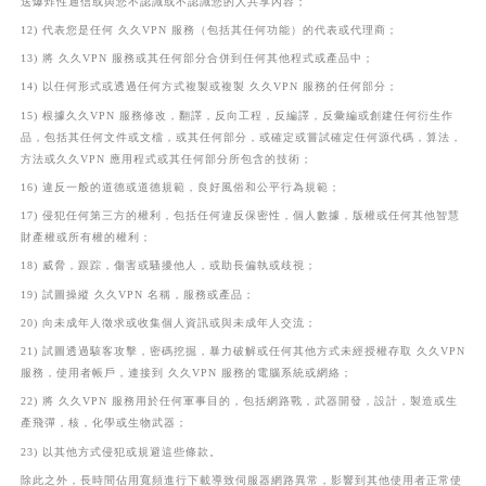
送爆炸性通信或與您不認識或不認識您的人共享內容；
12) 代表您是任何 久久VPN 服務（包括其任何功能）的代表或代理商；
13) 將 久久VPN 服務或其任何部分合併到任何其他程式或產品中；
14) 以任何形式或透過任何方式複製或複製 久久VPN 服務的任何部分；
15) 根據久久VPN 服務修改，翻譯，反向工程，反編譯，反彙編或創建任何衍生作
品，包括其任何文件或文檔，或其任何部分，或確定或嘗試確定任何源代碼，算法，
方法或久久VPN 應用程式或其任何部分所包含的技術；
16) 違反一般的道德或道德規範，良好風俗和公平行為規範；
17) 侵犯任何第三方的權利，包括任何違反保密性，個人數據，版權或任何其他智慧
財產權或所有權的權利；
18) 威脅，跟踪，傷害或騷擾他人，或助長偏執或歧視；
19) 試圖操縱 久久VPN 名稱，服務或產品；
20) 向未成年人徵求或收集個人資訊或與未成年人交流；
21) 試圖透過駭客攻擊，密碼挖掘，暴力破解或任何其他方式未經授權存取 久久VPN
服務，使用者帳戶，連接到 久久VPN 服務的電腦系統或網絡；
22) 將 久久VPN 服務用於任何軍事目的，包括網路戰，武器開發，設計，製造或生
產飛彈，核，化學或生物武器；
23) 以其他方式侵犯或規避這些條款。
除此之外，長時間佔用寬頻進行下載導致伺服器網路異常，影響到其他使用者正常使