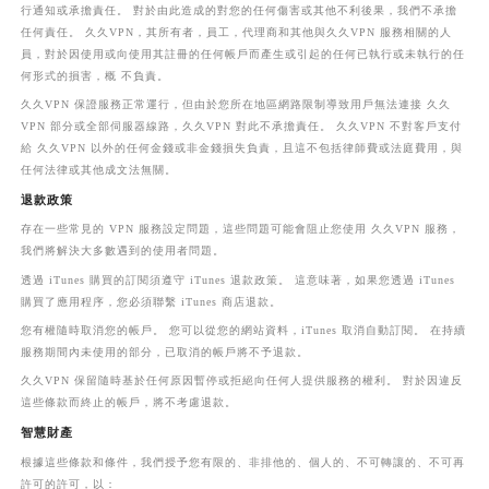
行通知或承擔責任。 對於由此造成的對您的任何傷害或其他不利後果，我們不承擔
任何責任。 久久VPN，其所有者，員工，代理商和其他與久久VPN 服務相關的人
員，對於因使用或向使用其註冊的任何帳戶而產生或引起的任何已執行或未執行的任
何形式的損害，概 不負責。
久久VPN 保證服務正常運行，但由於您所在地區網路限制導致用戶無法連接 久久
VPN 部分或全部伺服器線路，久久VPN 對此不承擔責任。 久久VPN 不對客戶支付
給 久久VPN 以外的任何金錢或非金錢損失負責，且這不包括律師費或法庭費用，與
任何法律或其他成文法無關。
退款政策
存在一些常見的 VPN 服務設定問題，這些問題可能會阻止您使用 久久VPN 服務，
我們將解決大多數遇到的使用者問題。
透過 iTunes 購買的訂閱須遵守 iTunes 退款政策。 這意味著，如果您透過 iTunes
購買了應用程序，您必須聯繫 iTunes 商店退款。
您有權隨時取消您的帳戶。 您可以從您的網站資料，iTunes 取消自動訂閱。 在持續
服務期間內未使用的部分，已取消的帳戶將不予退款。
久久VPN 保留隨時基於任何原因暫停或拒絕向任何人提供服務的權利。 對於因違反
這些條款而終止的帳戶，將不考慮退款。
智慧財產
根據這些條款和條件，我們授予您有限的、非排他的、個人的、不可轉讓的、不可再
許可的許可，以：