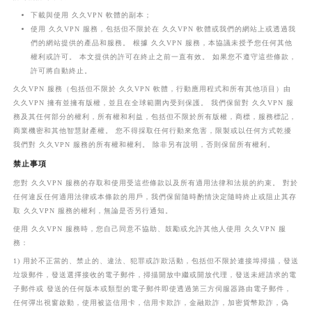
下載與使用 久久VPN 軟體的副本；
使用 久久VPN 服務，包括但不限於在 久久VPN 軟體或我們的網站上或透過我
們的網站提供的產品和服務。 根據 久久VPN 服務，本協議未授予您任何其他
權利或許可。 本文提供的許可在終止之前一直有效。 如果您不遵守這些條款，
許可將自動終止。
久久VPN 服務（包括但不限於 久久VPN 軟體，行動應用程式和所有其他項目）由
久久VPN 擁有並擁有版權，並且在全球範圍內受到保護。 我們保留對 久久VPN 服
務及其任何部分的權利，所有權和利益，包括但不限於所有版權，商標，服務標記，
商業機密和其他智慧財產權。 您不得採取任何行動來危害，限製或以任何方式乾擾
我們對 久久VPN 服務的所有權和權利。 除非另有說明，否則保留所有權利。
禁止事項
您對 久久VPN 服務的存取和使用受這些條款以及所有適用法律和法規的約束。 對於
任何違反任何適用法律或本條款的用戶，我們保留隨時酌情決定隨時終止或阻止其存
取 久久VPN 服務的權利，無論是否另行通知。
使用 久久VPN 服務時，您自己同意不協助、鼓勵或允許其他人使用 久久VPN 服
務：
1) 用於不正當的、禁止的、違法、犯罪或詐欺活動，包括但不限於連接埠掃描，發送
垃圾郵件，發送選擇接收的電子郵件，掃描開放中繼或開放代理，發送未經請求的電
子郵件或 發送的任何版本或類型的電子郵件即使透過第三方伺服器路由電子郵件，
任何彈出視窗啟動，使用被盜信用卡，信用卡欺詐，金融欺詐，加密貨幣欺詐，偽