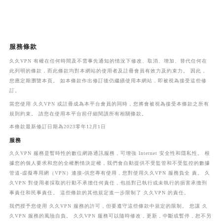
服務條款
久久VPN 有權在任何時間及不需事先通知的情況下修改、取消、增加、替代任何在
此列明的條款，而此條款均對本網站的使用者及註冊會員有效力及約束力。 因此，
您應定期瀏覽本頁。 如本條款作出修訂後仍繼續使用本網站，即被視為接受這些修
訂。
當您使用 久久VPN 或註冊成為本平台會員的同時，您將會被視為接受本條款之所有
規則約束。 請您在使用本平台前仔細閱讀所有相關條款。
本條款最新修訂日期為2023零年12月1日
服務
久久VPN 服務是暫時性的數位網路通訊服務，可增強 Internet 安全性和隱私性。 根
據您的個人要求和您的全權酌情決定權，我們會自動提供不受監管和不受監控的數據
管道-虛擬專用網（VPN）連接-供您專有使用，您對使用久久VPN 服務負全 責。 久
久VPN 對使用者採取的行動不承擔任何責任，包括對已執行或未執行的損害承擔刑
事責任和民事責任。 這些條款的其他規定進一步限制了 久久VPN 的責任。
我們授予您使用 久久VPN 服務的許可，但要遵守這些條款中規定的限制。 您讓 久
久VPN 服務的風險自負。 久久VPN 服務可以隨時修改，更新，中斷或暫停，恕不另