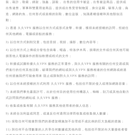
裝，敲詐，勒索，綁架，強姦，謀殺， 出售的信用卡被盜，出售被盜商品，提供或
出售違禁，軍事和雙重用途商品，提供或出售受管制物質，身分盜竊，駭客入侵，偽
造，網路釣魚，任何形式或規模的刮取，數位盜版 ，知識產權侵權和其他類似活
動；
2) 透過 久久VPN 服務以任何方式或形式攻擊，幹擾，獲得未經授權的訪問，拒絕任
何其他網絡，電腦或節點的服務；
3) 以任何方式剝削兒童，包括音頻，視頻，攝影，數位內容等；
4) 以任何方式上傳或分發包含病毒，蠕蟲，特洛伊木馬，損壞的文件或任何其他可能
損害他人電腦操作的類似軟體或程式的文件；
5) 幹擾或試圖幹擾久久VPN 服務的正常運作，與久久VPN 服務有關的任何交易或我
們進行的任何其他活動，破壞我們的網站或與久久VPN 服務相連的任何網路或繞過
任何措施我們可能會用來 阻止或限制對久久VPN 服務的訪問；
6) 以任何未經授權的方式利用 久久VPN 服務，包括但不限於侵入或增加網路容量；
7) 未經我們事先書面許可，出於任何目的使用任何機器人，蜘蛛，刮刀或其他自動方
式訪問我們的網站或 久久VPN 服務；
8) 收集或收集有關 久久VPN 服務其他使用者的個人信息；
9) 未經合法利益或同意，或違反任何適用法律而收集或收集個人數據；
10) 採取任何可能會對我們的基礎架構施加不合理或不成比例的巨大負載的措施；
11) 與任何不合理數量的人共享任何數據或其他內容，包括但不限於向大量接收者發